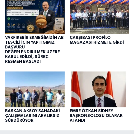
VAKFIKEBİR EKMEĞİMİZİN AB
ÇARŞIBAŞI PROFİLO
TESCİLİ İÇİN YAPTIĞIMIZ
MAĞAZASI HİZMETE GİRDİ
BAŞVURU
DEĞERLENDİRİLMEK ÜZERE
KABUL EDİLDİ, SÜREÇ
RESMEN BAŞLADI
BAŞKAN AKSOY SAHADAKİ
EMRE ÖZKAN SİDNEY
ÇALIŞMALARINI ARALIKSIZ
BAŞKONSOLOSU OLARAK
SÜRDÜRÜYOR
ATANDI