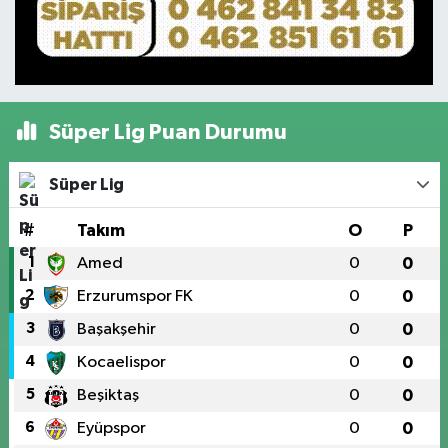
Süper Lig Puan Durumu
Süper Lig
#
Takım
O
P
1
Amed
0
0
2
Erzurumspor FK
0
0
3
Başakşehir
0
0
4
Kocaelispor
0
0
5
Beşiktaş
0
0
6
Eyüpspor
0
0