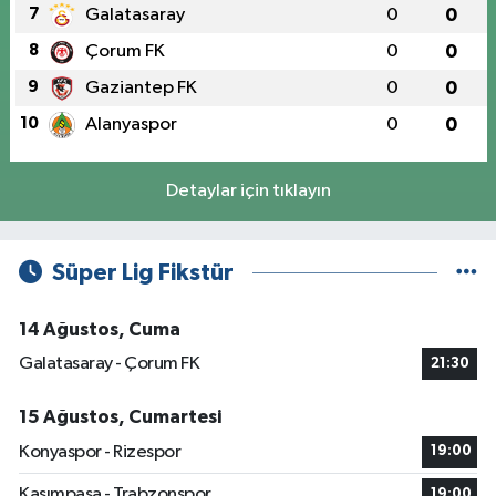
7
Galatasaray
0
0
8
Çorum FK
0
0
9
Gaziantep FK
0
0
10
Alanyaspor
0
0
Detaylar için tıklayın
Süper Lig Fikstür
14 Ağustos, Cuma
Galatasaray - Çorum FK
21:30
15 Ağustos, Cumartesi
Konyaspor - Rizespor
19:00
Kasımpaşa - Trabzonspor
19:00