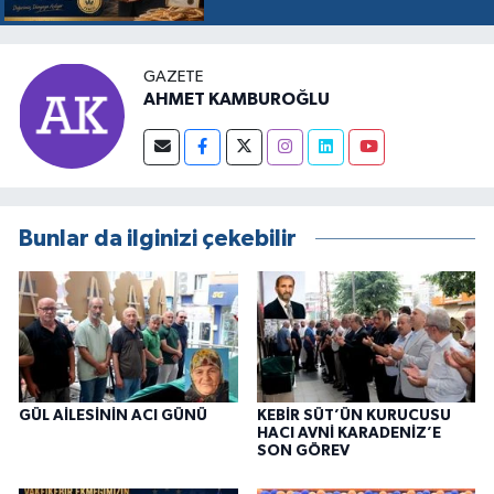
ÜZERE KABUL EDİLDİ, SÜREÇ
RESMEN BAŞLADI
GAZETE
AHMET KAMBUROĞLU
Bunlar da ilginizi çekebilir
GÜL AİLESİNİN ACI GÜNÜ
KEBİR SÜT’ÜN KURUCUSU
HACI AVNİ KARADENİZ’E
SON GÖREV