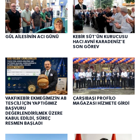
GÜL AİLESİNİN ACI GÜNÜ
KEBİR SÜT’ÜN KURUCUSU
HACI AVNİ KARADENİZ’E
SON GÖREV
VAKFIKEBİR EKMEĞİMİZİN AB
ÇARŞIBAŞI PROFİLO
TESCİLİ İÇİN YAPTIĞIMIZ
MAĞAZASI HİZMETE GİRDİ
BAŞVURU
DEĞERLENDİRİLMEK ÜZERE
KABUL EDİLDİ, SÜREÇ
RESMEN BAŞLADI