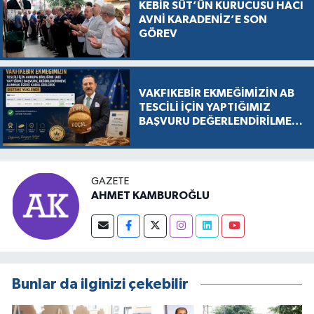
KEBİR SÜT’ÜN KURUCUSU HACI
AVNİ KARADENİZ’E SON
GÖREV
VAKFIKEBİR EKMEĞİMİZİN AB
TESCİLİ İÇİN YAPTIĞIMIZ
BAŞVURU DEĞERLENDİRİLMEK
ÜZERE KABUL EDİLDİ, SÜREÇ
RESMEN BAŞLADI
GAZETE
AHMET KAMBUROĞLU
Bunlar da ilginizi çekebilir