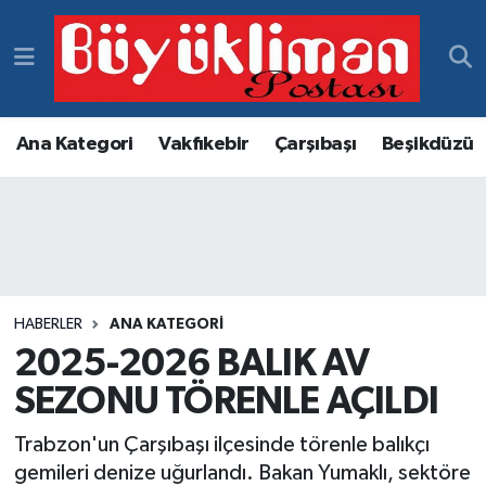
Vakfıkebir Hava Durumu
Vakfıkebir Trafik Yoğunluk Haritası
Ana Kategori
Vakfıkebir
Çarşıbaşı
Beşikdüzü
Süper Lig Puan Durumu ve Fikstür
Tüm Manşetler
Son Dakika Haberleri
HABERLER
ANA KATEGORI
2025-2026 BALIK AV
Haber Arşivi
SEZONU TÖRENLE AÇILDI
Trabzon'un Çarşıbaşı ilçesinde törenle balıkçı
gemileri denize uğurlandı. Bakan Yumaklı, sektöre