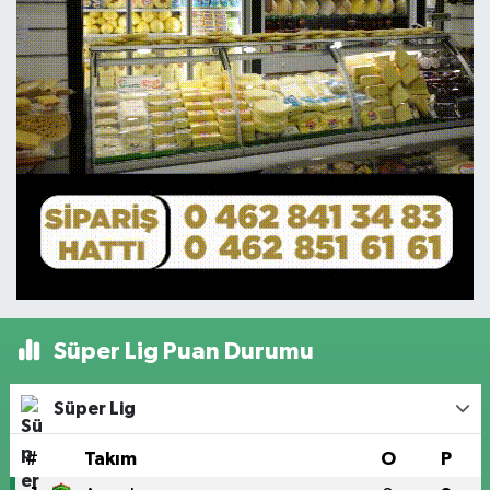
Süper Lig Puan Durumu
Süper Lig
#
Takım
O
P