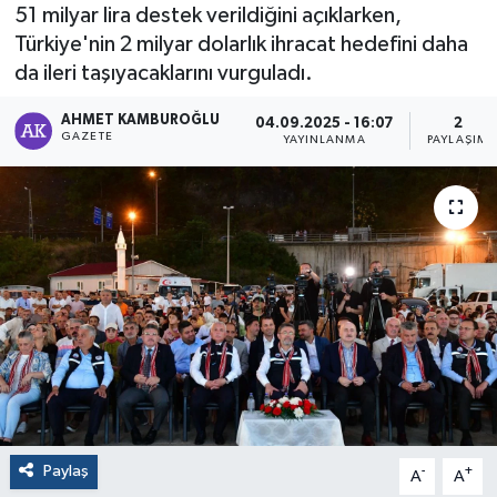
51 milyar lira destek verildiğini açıklarken,
Türkiye'nin 2 milyar dolarlık ihracat hedefini daha
da ileri taşıyacaklarını vurguladı.
AHMET KAMBUROĞLU
04.09.2025 - 16:07
2
GAZETE
YAYINLANMA
PAYLAŞIM
Paylaş
-
+
A
A