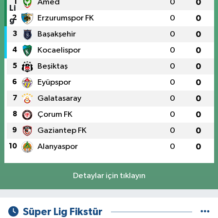
1
Amed
0
0
2
Erzurumspor FK
0
0
3
Başakşehir
0
0
4
Kocaelispor
0
0
5
Beşiktaş
0
0
6
Eyüpspor
0
0
7
Galatasaray
0
0
8
Çorum FK
0
0
9
Gaziantep FK
0
0
10
Alanyaspor
0
0
Detaylar için tıklayın
Süper Lig Fikstür