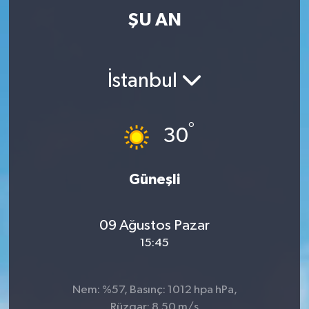
ŞU AN
İstanbul
°
30
Güneşli
09 Ağustos Pazar
15:45
Nem: %57, Basınç: 1012 hpa hPa,
Rüzgar: 8.50 m/s