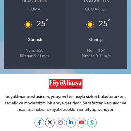
14 AĞUSTOS
15 AĞUSTOS
CUMA
CUMARTESI
°
°
25
25
Güneşli
Güneşli
Nem: %56
Nem: %54
Rüzgar: 9.31 m/s
Rüzgar: 9.31 m/s
buyuklimanpostasicom, yepyeni temasıyla sizleri buluştururken,
sadelik ve modernizmi bir araya getiriyor. Şatafattan kaçınıyor ve
insanlara haber okuyabilecekleri bir altyapı sunuyor.