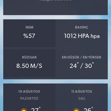
NEM
BASINÇ
%57
1012 HPA
hpa
RÜZGAR
EN DÜŞÜK / EN YÜKSEK
°
°
8.50 M/S
24
/ 30
10 AĞUSTOS
11 AĞUSTOS
PAZARTESI
SALI
°
°