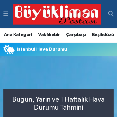
Vakfıkebir Hava Durumu
Vakfıkebir Trafik Yoğunluk Haritası
Ana Kategori
Vakfıkebir
Çarşıbaşı
Beşikdüzü
Süper Lig Puan Durumu ve Fikstür
İstanbul Hava Durumu
Tüm Manşetler
Son Dakika Haberleri
Haber Arşivi
Bugün, Yarın ve 1 Haftalık Hava
Durumu Tahmini