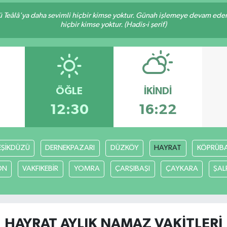
Teâlâ'ya daha sevimli hiçbir kimse yoktur. Günah işlemeye devam eden 
hiçbir kimse yoktur. (Hadis-i şerif)
ÖĞLE
İKINDI
12:30
16:22
EŞİKDÜZÜ
DERNEKPAZARI
DÜZKÖY
HAYRAT
KÖPRÜBAŞ
ON
VAKFIKEBİR
YOMRA
ÇARŞIBAŞI
ÇAYKARA
ŞAL
HAYRAT AYLIK NAMAZ VAKITLERI