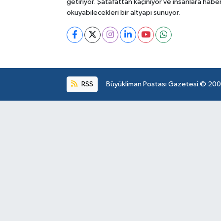
getiriyor. Şatafattan kaçınıyor ve insanlara habe
okuyabilecekleri bir altyapı sunuyor.
RSS
Büyükliman Postası Gazetesi © 2004.