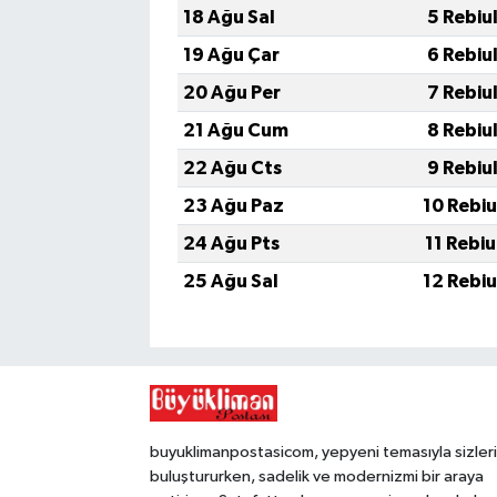
18 Ağu Sal
5 Rebiu
19 Ağu Çar
6 Rebiu
20 Ağu Per
7 Rebiu
21 Ağu Cum
8 Rebiu
22 Ağu Cts
9 Rebiu
23 Ağu Paz
10 Rebi
24 Ağu Pts
11 Rebi
25 Ağu Sal
12 Rebi
buyuklimanpostasicom, yepyeni temasıyla sizleri
buluştururken, sadelik ve modernizmi bir araya