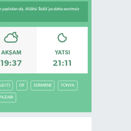
yaşlıdan da, Allâhü Teâlâ'ya daha sevimsiz
AKŞAM
YATSI
19:37
21:11
I (T)
OF
SÜRMENE
TONYA
PAZARI