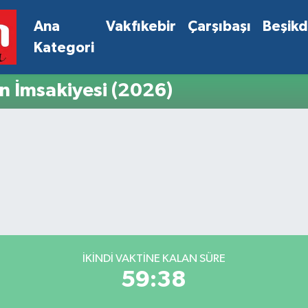
Ana
Vakfıkebir
Çarşıbaşı
Beşik
Kategori
 İmsakiyesi (2026)
İKINDI VAKTINE KALAN SÜRE
59:38