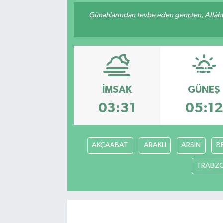
Günahlarından tevbe eden gençten, Allâhü 
İMSAK
GÜNEŞ
03:31
05:12
AKÇAABAT
ARAKLI
ARSİN
B
TRABZ