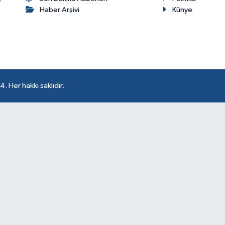
r
Haber Arşivi
Künye
 Her hakkı saklıdır.