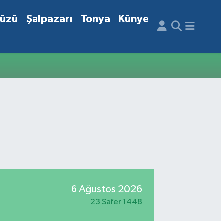
düzü
Şalpazarı
Tonya
Künye
6 Ağustos 2026
23 Safer 1448