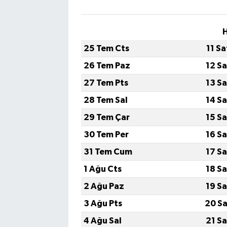
H
25 Tem Cts
11 S
26 Tem Paz
12 S
27 Tem Pts
13 S
28 Tem Sal
14 S
29 Tem Çar
15 S
30 Tem Per
16 S
31 Tem Cum
17 S
1 Ağu Cts
18 S
2 Ağu Paz
19 S
3 Ağu Pts
20 Sa
4 Ağu Sal
21 S