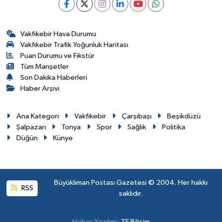
Vakfıkebir Hava Durumu
Vakfıkebir Trafik Yoğunluk Haritası
Puan Durumu ve Fikstür
Tüm Manşetler
Son Dakika Haberleri
Haber Arşivi
Ana Kategori
Vakfıkebir
Çarşıbaşı
Beşikdüzü
Şalpazarı
Tonya
Spor
Sağlık
Politika
Düğün
Künye
Büyükliman Postası Gazetesi © 2004. Her hakkı
RSS
saklıdır.
Haber Yazılımı:
TE Bilişim