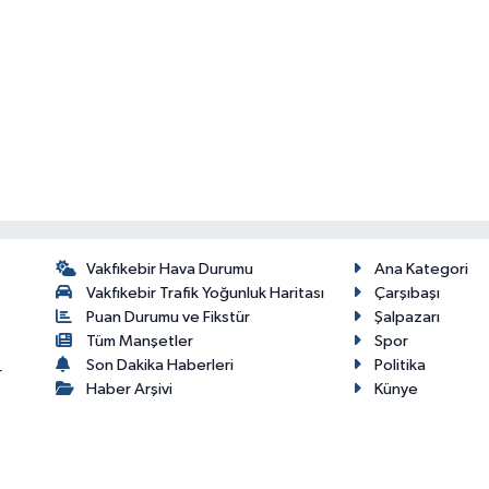
Vakfıkebir Hava Durumu
Ana Kategori
Vakfıkebir Trafik Yoğunluk Haritası
Çarşıbaşı
Puan Durumu ve Fikstür
Şalpazarı
Tüm Manşetler
Spor
Son Dakika Haberleri
Politika
r
Haber Arşivi
Künye