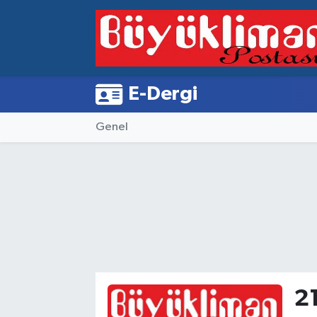
Vakfıkebir Hava Durumu
Vakfıkebir Trafik Yoğunluk Haritası
E-Dergi
Süper Lig Puan Durumu ve Fikstür
Genel
Tüm Manşetler
Son Dakika Haberleri
Haber Arşivi
2