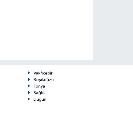
Vakfıkebir
Beşikdüzü
Tonya
Sağlık
Düğün