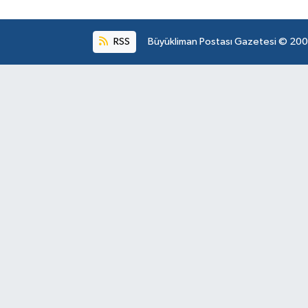
RSS
Büyükliman Postası Gazetesi © 2004.