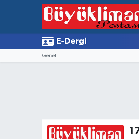
Vakfıkebir Hava Durumu
Vakfıkebir Trafik Yoğunluk Haritası
E-Dergi
Süper Lig Puan Durumu ve Fikstür
Genel
Tüm Manşetler
Son Dakika Haberleri
Haber Arşivi
1