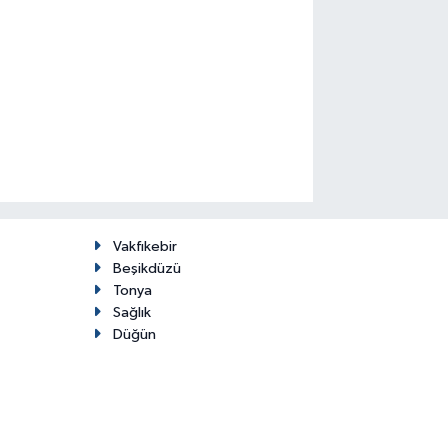
Vakfıkebir
Beşikdüzü
Tonya
Sağlık
Düğün