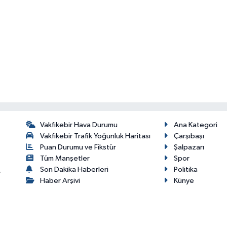
Vakfıkebir Hava Durumu
Ana Kategori
Vakfıkebir Trafik Yoğunluk Haritası
Çarşıbaşı
Puan Durumu ve Fikstür
Şalpazarı
Tüm Manşetler
Spor
Son Dakika Haberleri
Politika
r
Haber Arşivi
Künye